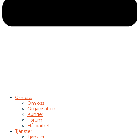
Om oss
Om oss
Organisation
Kunder
Forum
Hållbarhet
Tjänster
Tjänster