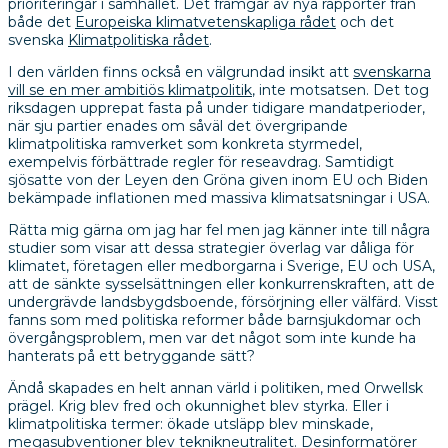
prioriteringar i samhället. Det framgår av nya rapporter från
både det
Europeiska klimatvetenskapliga rådet
och det
svenska
Klimatpolitiska rådet
.
I den världen finns också en välgrundad insikt att
svenskarna
vill se en mer ambitiös klimatpolitik
, inte motsatsen. Det tog
riksdagen upprepat fasta på under tidigare mandatperioder,
när sju partier enades om såväl det övergripande
klimatpolitiska ramverket som konkreta styrmedel,
exempelvis förbättrade regler för reseavdrag. Samtidigt
sjösatte von der Leyen den Gröna given inom EU och Biden
bekämpade inflationen med massiva klimatsatsningar i USA.
Rätta mig gärna om jag har fel men jag känner inte till några
studier som visar att dessa strategier överlag var dåliga för
klimatet, företagen eller medborgarna i Sverige, EU och USA,
att de sänkte sysselsättningen eller konkurrenskraften, att de
undergrävde landsbygdsboende, försörjning eller välfärd. Visst
fanns som med politiska reformer både barnsjukdomar och
övergångsproblem, men var det något som inte kunde ha
hanterats på ett betryggande sätt?
Ändå skapades en helt annan värld i politiken, med Orwellsk
prägel. Krig blev fred och okunnighet blev styrka. Eller i
klimatpolitiska termer: ökade utsläpp blev minskade,
megasubventioner blev teknikneutralitet. Desinformatörer