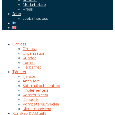
Kontakt
Medarbetare
Press
Jobb
Jobba hos oss
Om oss
Om oss
Organisation
Kunder
Forum
Hållbarhet
Tjänster
Tjänster
Analysera
Sätt mål och strategi
Implementera
Kommunicera
Rapportera
Kompetensutveckla
Klimatfinansiera
Kunskap & Aktuellt