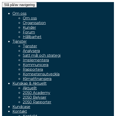
Slå på/av navigering
Om oss
Om oss
Organisation
Kunder
Forum
Hållbarhet
Tjänster
Tjänster
Analysera
Sätt mål och strategi
Implementera
Kommunicera
Rapportera
Kompetensutveckla
Klimatfinansiera
Kunskap & Aktuellt
Aktuellt
2050 Academy
2050 Belyser
2050 Rapporter
Kundcase
Kontakt