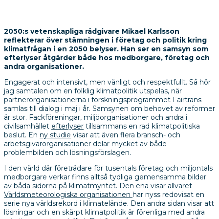
2050:s vetenskapliga rådgivare Mikael Karlsson
reflekterar över stämningen i företag och politik kring
klimatfrågan i en 2050 belyser. Han ser en samsyn som
efterlyser åtgärder både hos medborgare, företag och
andra organisationer.
Engagerat och intensivt, men vänligt och respektfullt. Så hör
jag samtalen om en folklig klimatpolitik utspelas, när
partnerorganisationerna i forskningsprogrammet Fairtrans
samlas till dialog i maj i år. Samsynen om behovet av reformer
är stor. Fackföreningar, miljöorganisationer och andra i
civilsamhället
efterlyser
tillsammans en rad klimatpolitiska
beslut. En
ny studie
visar att även flera bransch- och
arbetsgivarorganisationer delar mycket av både
problembilden och lösningsförslagen.
I den värld där företrädare för tusentals företag och miljontals
medborgare verkar finns alltså tydliga gemensamma bilder
av båda sidorna på klimatmyntet. Den ena visar allvaret –
Världsmeteorologiska organisationen
har nyss redovisat en
serie nya världsrekord i klimatelände. Den andra sidan visar att
lösningar och en skärpt klimatpolitik är förenliga med andra