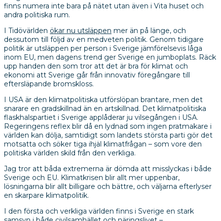
finns numera inte bara på nätet utan även i Vita huset och
andra politiska rum.
I Tidövärlden
ökar nu utsläppen
mer än på länge, och
dessutom till följd av en medveten politik. Genom tidigare
politik är utsläppen per person i Sverige jämförelsevis låga
inom EU, men dagens trend ger Sverige en jumboplats. Räck
upp handen den som tror att det är bra för klimat och
ekonomi att Sverige går från innovativ föregångare till
eftersläpande bromskloss.
I USA är den klimatpolitiska utförslöpan brantare, men det
snarare en gradskillnad än en artskillnad. Det klimatpolitiska
flaskhalspartiet i Sverige applåderar ju vilsegången i USA.
Regeringens reflex blir då en lydnad som ingen pratmakare i
världen kan dölja, samtidigt som landets största parti gör det
motsatta och söker tiga ihjäl klimatfrågan – som vore den
politiska världen skild från den verkliga.
Jag tror att båda extremerna är dömda att misslyckas i både
Sverige och EU. Klimatkrisen blir allt mer uppenbar,
lösningarna blir allt billigare och bättre, och väljarna efterlyser
en skarpare klimatpolitik.
I den första och verkliga världen finns i Sverige en stark
samsyn i både civilsamhället och näringslivet –