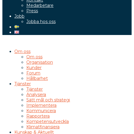
Kontakt
Medarbetare
Press
Jobb
Jobba hos oss
Om oss
Om oss
Organisation
Kunder
Forum
Hållbarhet
Tjänster
Tjänster
Analysera
Sätt mål och strategi
Implementera
Kommunicera
Rapportera
Kompetensutveckla
Klimatfinansiera
Kunskap & Aktuellt