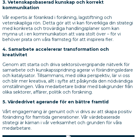
3. Vetenskapsbaserad kunskap och korrekt
kommunikation
Vår expertis är förankrad i forskning, lagstiftning och
vetenskapliga rön. Detta gör att vi kan förverkliga din strategi
med konkreta och trovärdiga handlingsplaner som kan
mynna ut i en kommunikation att vara stolt över – för vi
behöver prata om våra framsteg för att inspirera fler.
4. Samarbete accelererar transformation och
kreativitet
Genom att starta och driva sektorsövergripande nätverk för
samarbete och kunskapsspridning agerar vi förändringsledare
och katalysator. Tillsammans, med olika perspektiv, lär vi oss
och blir mer kreativa, allt i syfte att påskynda den nödvändiga
omställningen. Våra medarbetare bidrar med bakgrunder från
olika sektorer, affärer, politik och forskning.
5. Värdedrivet agerande för en bättre framtid
Vårt engagemang är genuint och vi drivs av att skapa positiv
förändring för framtida generationer. Vår värdebaserade
strategi är kärnan i vår verksamhet och grunden för våra
medarbetare.