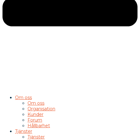
Om oss
Om oss
Organisation
Kunder
Forum
Hållbarhet
Tjänster
Tjänster