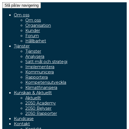
Slå på/av navigering
Om oss
Om oss
Organisation
Kunder
Forum
Hållbarhet
Tjänster
Tjänster
Analysera
Sätt mål och strategi
Implementera
Kommunicera
Rapportera
Kompetensutveckla
Klimatfinansiera
Kunskap & Aktuellt
Aktuellt
2050 Academy
2050 Belyser
2050 Rapporter
Kundcase
Kontakt