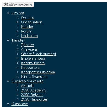
Slå på/av navigering
Om oss
Om oss
Organisation
Kunder
Forum
Hållbarhet
Tjänster
Tjänster
Analysera
Sätt mål och strategi
Implementera
Kommunicera
Rapportera
Kompetensutveckla
Klimatfinansiera
Kunskap & Aktuellt
Aktuellt
2050 Academy
2050 Belyser
2050 Rapporter
Kundcase