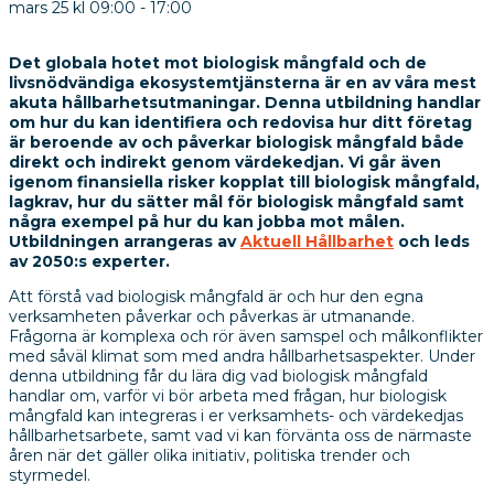
mars 25
kl
09:00
-
17:00
Det globala hotet mot biologisk mångfald och de
livsnödvändiga ekosystemtjänsterna är en av våra mest
akuta hållbarhetsutmaningar. Denna utbildning handlar
om hur du kan identifiera och redovisa hur ditt företag
är beroende av och påverkar biologisk mångfald både
direkt och indirekt genom värdekedjan. Vi går även
igenom finansiella risker kopplat till biologisk mångfald,
lagkrav, hur du sätter mål för biologisk mångfald samt
några exempel på hur du kan jobba mot målen.
Utbildningen arrangeras av
Aktuell Hållbarhet
och leds
av 2050:s experter.
Att förstå vad biologisk mångfald är och hur den egna
verksamheten påverkar och påverkas är utmanande.
Frågorna är komplexa och rör även samspel och målkonflikter
med såväl klimat som med andra hållbarhetsaspekter. Under
denna utbildning får du lära dig vad biologisk mångfald
handlar om, varför vi bör arbeta med frågan, hur biologisk
mångfald kan integreras i er verksamhets- och värdekedjas
hållbarhetsarbete, samt vad vi kan förvänta oss de närmaste
åren när det gäller olika initiativ, politiska trender och
styrmedel.