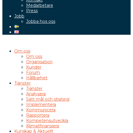
Kontakt
Medarbetare
Press
Jobb
Jobba hos oss
Om oss
Om oss
Organisation
Kunder
Forum
Hållbarhet
Tjänster
Tjänster
Analysera
Sätt mål och strategi
Implementera
Kommunicera
Rapportera
Kompetensutveckla
Klimatfinansiera
Kunskap & Aktuellt