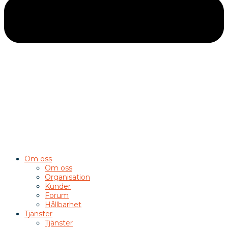
Om oss
Om oss
Organisation
Kunder
Forum
Hållbarhet
Tjänster
Tjänster