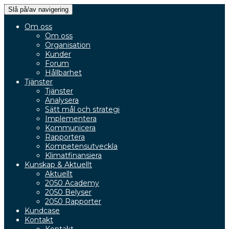
Slå på/av navigering
Om oss
Om oss
Organisation
Kunder
Forum
Hållbarhet
Tjänster
Tjänster
Analysera
Sätt mål och strategi
Implementera
Kommunicera
Rapportera
Kompetensutveckla
Klimatfinansiera
Kunskap & Aktuellt
Aktuellt
2050 Academy
2050 Belyser
2050 Rapporter
Kundcase
Kontakt