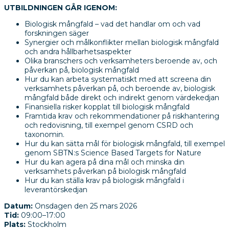
UTBILDNINGEN GÅR IGENOM:
Biologisk mångfald – vad det handlar om och vad
forskningen säger
Synergier och målkonflikter mellan biologisk mångfald
och andra hållbarhetsaspekter
Olika branschers och verksamheters beroende av, och
påverkan på, biologisk mångfald
Hur du kan arbeta systematiskt med att screena din
verksamhets påverkan på, och beroende av, biologisk
mångfald både direkt och indirekt genom värdekedjan
Finansiella risker kopplat till biologisk mångfald
Framtida krav och rekommendationer på riskhantering
och redovisning, till exempel genom CSRD och
taxonomin.
Hur du kan sätta mål för biologisk mångfald, till exempel
genom SBTN:s Science Based Targets for Nature
Hur du kan agera på dina mål och minska din
verksamhets påverkan på biologisk mångfald
Hur du kan ställa krav på biologisk mångfald i
leverantörskedjan
Datum:
Onsdagen den 25 mars 2026
Tid:
09:00–17:00
Plats:
Stockholm