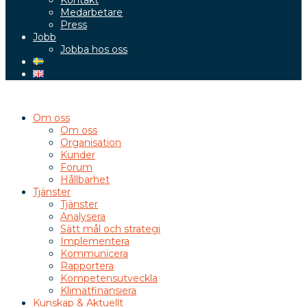
Kontakt
Medarbetare
Press
Jobb
Jobba hos oss
Om oss
Om oss
Organisation
Kunder
Forum
Hållbarhet
Tjänster
Tjänster
Analysera
Sätt mål och strategi
Implementera
Kommunicera
Rapportera
Kompetensutveckla
Klimatfinansiera
Kunskap & Aktuellt