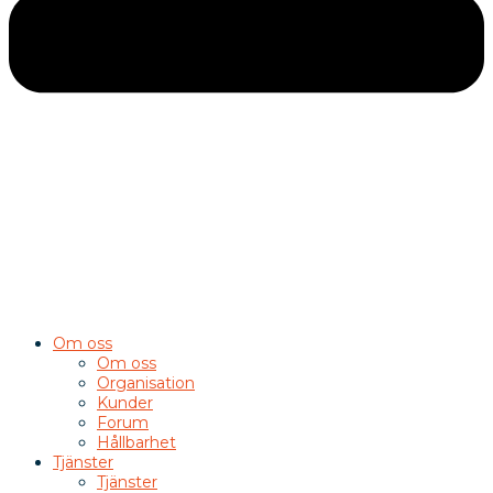
Om oss
Om oss
Organisation
Kunder
Forum
Hållbarhet
Tjänster
Tjänster