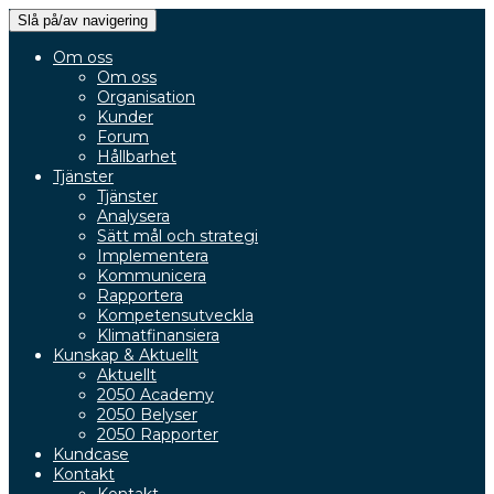
Slå på/av navigering
Om oss
Om oss
Organisation
Kunder
Forum
Hållbarhet
Tjänster
Tjänster
Analysera
Sätt mål och strategi
Implementera
Kommunicera
Rapportera
Kompetensutveckla
Klimatfinansiera
Kunskap & Aktuellt
Aktuellt
2050 Academy
2050 Belyser
2050 Rapporter
Kundcase
Kontakt