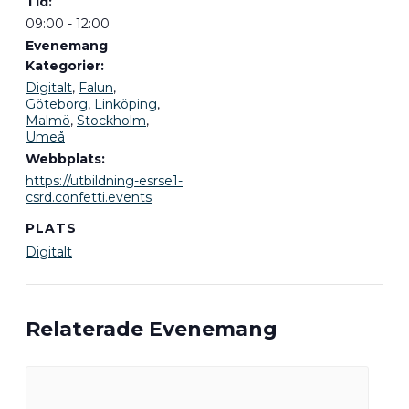
Tid:
09:00 - 12:00
Evenemang
Kategorier:
Digitalt
,
Falun
,
Göteborg
,
Linköping
,
Malmö
,
Stockholm
,
Umeå
Webbplats:
https://utbildning-esrse1-
csrd.confetti.events
PLATS
Digitalt
Relaterade Evenemang