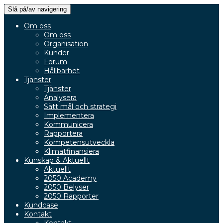
Slå på/av navigering
Om oss
Om oss
Organisation
Kunder
Forum
Hållbarhet
Tjänster
Tjänster
Analysera
Sätt mål och strategi
Implementera
Kommunicera
Rapportera
Kompetensutveckla
Klimatfinansiera
Kunskap & Aktuellt
Aktuellt
2050 Academy
2050 Belyser
2050 Rapporter
Kundcase
Kontakt