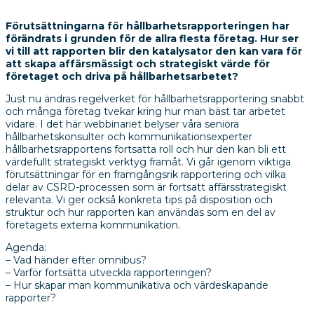
Förutsättningarna för hållbarhetsrapporteringen har
förändrats i grunden för de allra flesta företag. Hur ser
vi till att rapporten blir den katalysator den kan vara för
att skapa affärsmässigt och strategiskt värde för
företaget och driva på hållbarhetsarbetet?
Just nu ändras regelverket för hållbarhetsrapportering snabbt
och många företag tvekar kring hur man bäst tar arbetet
vidare. I det här webbinariet belyser våra seniora
hållbarhetskonsulter och kommunikationsexperter
hållbarhetsrapportens fortsatta roll och hur den kan bli ett
värdefullt strategiskt verktyg framåt. Vi går igenom viktiga
förutsättningar för en framgångsrik rapportering och vilka
delar av CSRD-processen som är fortsatt affärsstrategiskt
relevanta. Vi ger också konkreta tips på disposition och
struktur och hur rapporten kan användas som en del av
företagets externa kommunikation.
Agenda:
– Vad händer efter omnibus?
– Varför fortsätta utveckla rapporteringen?
– Hur skapar man kommunikativa och värdeskapande
rapporter?