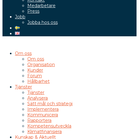
Kontakt
Medarbetare
Press
Jobb
Jobba hos oss
Om oss
Om oss
Organisation
Kunder
Forum
Hållbarhet
Tjänster
Tjänster
Analysera
Sätt mål och strategi
Implementera
Kommunicera
Rapportera
Kompetensutveckla
Klimatfinansiera
Kunskap & Aktuellt