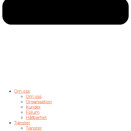
Om oss
Om oss
Organisation
Kunder
Forum
Hållbarhet
Tjänster
Tjänster