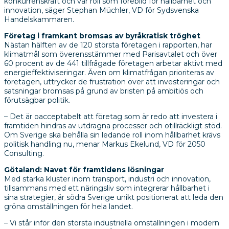
konkurrenskraft och vår roll som förebild för hållbarhet och
innovation, säger Stephan Müchler,
VD
för Sydsvenska
Handelskammaren.
Företag i framkant bromsas av byråkratisk tröghet
Nästan hälften av de 120 största företagen i rapporten, har
klimatmål som överensstämmer med Parisavtalet och över
60 procent av de 441 tillfrågade företagen arbetar aktivt med
energieffektiviseringar. Även om klimatfrågan prioriteras av
företagen, uttrycker de frustration över att investeringar och
satsningar bromsas på grund av bristen på ambitiös och
förutsägbar politik.
– Det är oacceptabelt att företag som är redo att investera i
framtiden hindras av utdragna processer och otillräckligt stöd.
Om Sverige ska behålla sin ledande roll inom hållbarhet krävs
politisk handling nu, menar Markus Ekelund,
VD
för 2050
Consulting.
Götaland: Navet för framtidens lösningar
Med starka kluster inom transport, industri och innovation,
tillsammans med ett näringsliv som integrerar hållbarhet i
sina strategier, är södra Sverige unikt positionerat att leda den
gröna omställningen för hela landet.
– Vi står inför den största industriella omställningen i modern