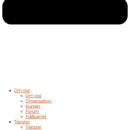
Om oss
Om oss
Organisation
Kunder
Forum
Hållbarhet
Tjänster
Tjänster