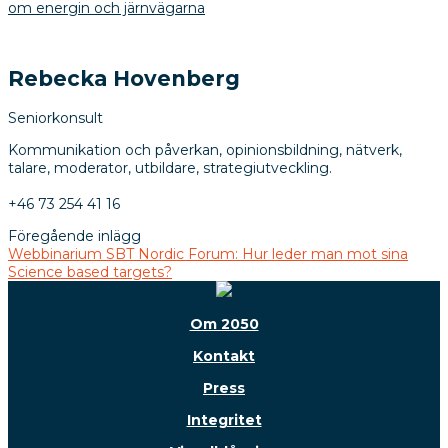
om energin och järnvägarna
Rebecka Hovenberg
Seniorkonsult
Kommunikation och påverkan, opinionsbildning, nätverk,
talare, moderator, utbildare, strategiutveckling.
+46 73 254 41 16
Föregående inlägg
Webbinarium SBT Nordic Forum: Hur leder man mot sina
Science based targets?
Om 2050
Kontakt
Press
Integritet