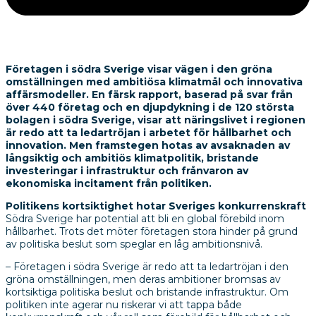
Företagen i södra Sverige visar vägen i den gröna
omställningen med ambitiösa klimatmål och innovativa
affärsmodeller. En färsk rapport, baserad på svar från
över 440 företag och en djupdykning i de 120 största
bolagen i södra Sverige, visar att näringslivet i regionen
är redo att ta ledartröjan i arbetet för hållbarhet och
innovation. Men framstegen hotas av avsaknaden av
långsiktig och ambitiös klimatpolitik, bristande
investeringar i infrastruktur och frånvaron av
ekonomiska incitament från politiken.
Politikens kortsiktighet hotar Sveriges konkurrenskraft
Södra Sverige har potential att bli en global förebild inom
hållbarhet. Trots det möter företagen stora hinder på grund
av politiska beslut som speglar en låg ambitionsnivå.
– Företagen i södra Sverige är redo att ta ledartröjan i den
gröna omställningen, men deras ambitioner bromsas av
kortsiktiga politiska beslut och bristande infrastruktur. Om
politiken inte agerar nu riskerar vi att tappa både