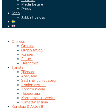
Kontakt
Medarbetare
Press
Jobb
Jobba hos oss
Om oss
Om oss
Organisation
Kunder
Forum
Hållbarhet
Tjänster
Tjänster
Analysera
Sätt mål och strategi
Implementera
Kommunicera
Rapportera
Kompetensutveckla
Klimatfinansiera
Kunskap & Aktuellt