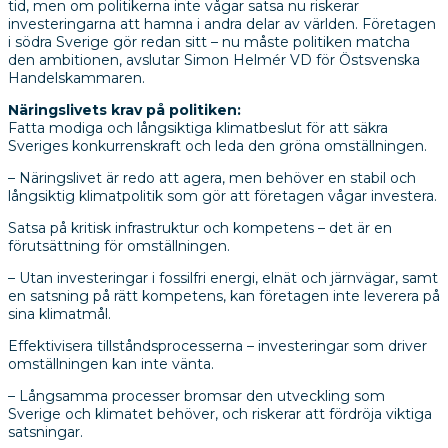
tid, men om politikerna inte vågar satsa nu riskerar
investeringarna att hamna i andra delar av världen. Företagen
i södra Sverige gör redan sitt – nu måste politiken matcha
den ambitionen, avslutar Simon Helmér
VD
för Östsvenska
Handelskammaren.
Näringslivets krav på politiken:
Fatta modiga och långsiktiga klimatbeslut för att säkra
Sveriges konkurrenskraft och leda den gröna omställningen.
– Näringslivet är redo att agera, men behöver en stabil och
långsiktig klimatpolitik som gör att företagen vågar investera.
Satsa på kritisk infrastruktur och kompetens – det är en
förutsättning för omställningen.
– Utan investeringar i fossilfri energi, elnät och järnvägar, samt
en satsning på rätt kompetens, kan företagen inte leverera på
sina klimatmål.
Effektivisera tillståndsprocesserna – investeringar som driver
omställningen kan inte vänta.
– Långsamma processer bromsar den utveckling som
Sverige och klimatet behöver, och riskerar att fördröja viktiga
satsningar.