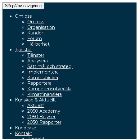
Slå på/av navigering
Om oss
Om oss
Organisation
Kunder
Forum
Hållbarhet
Tjänster
Tjänster
Analysera
Sätt mål och strategi
Implementera
Kommunicera
Rapportera
Kompetensutveckla
Klimatfinansiera
Kunskap & Aktuellt
Aktuellt
2050 Academy
2050 Belyser
2050 Rapporter
Kundcase
Kontakt