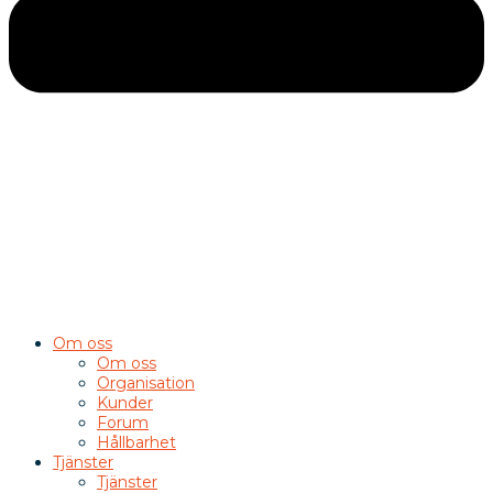
Om oss
Om oss
Organisation
Kunder
Forum
Hållbarhet
Tjänster
Tjänster