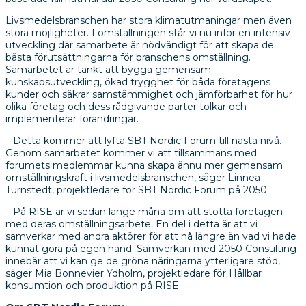
Livsmedelsbranschen har stora klimatutmaningar men även
stora möjligheter. I omställningen står vi nu inför en intensiv
utveckling där samarbete är nödvändigt för att skapa de
bästa förutsättningarna för branschens omställning.
Samarbetet är tänkt att bygga gemensam
kunskapsutveckling, ökad trygghet för båda företagens
kunder och säkrar samstämmighet och jämförbarhet för hur
olika företag och dess rådgivande parter tolkar och
implementerar förändringar.
– Detta kommer att lyfta SBT Nordic Forum till nästa nivå.
Genom samarbetet kommer vi att tillsammans med
forumets medlemmar kunna skapa ännu mer gemensam
omställningskraft i livsmedelsbranschen, säger Linnea
Turnstedt, projektledare för SBT Nordic Forum på 2050.
– På RISE är vi sedan länge måna om att stötta företagen
med deras omställningsarbete. En del i detta är att vi
samverkar med andra aktörer för att nå längre än vad vi hade
kunnat göra på egen hand. Samverkan med 2050 Consulting
innebär att vi kan ge de gröna näringarna ytterligare stöd,
säger Mia Bonnevier Ydholm, projektledare för Hållbar
konsumtion och produktion på RISE.