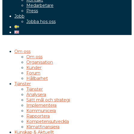
Kontakt
Medarbetare
Press
Jobb
Jobba hos oss
Om oss
Om oss
Organisation
Kunder
Forum
Hållbarhet
Tjänster
Tjänster
Analysera
Sätt mål och strategi
Implementera
Kommunicera
Rapportera
Kompetensutveckla
Klimatfinansiera
Kunskap & Aktuellt