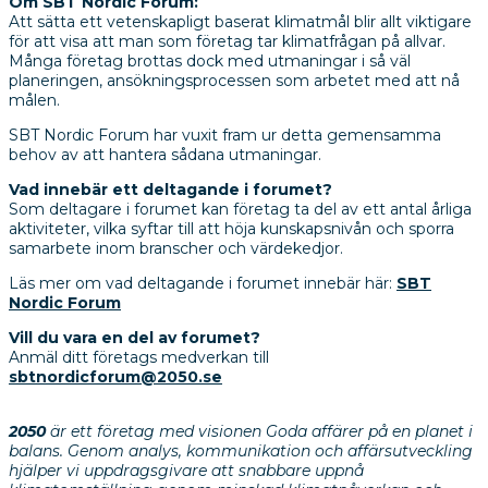
Om SBT Nordic Forum:
Att sätta ett vetenskapligt baserat klimatmål blir allt viktigare
för att visa att man som företag tar klimatfrågan på allvar.
Många företag brottas dock med utmaningar i så väl
planeringen, ansökningsprocessen som arbetet med att nå
målen.
SBT Nordic Forum har vuxit fram ur detta gemensamma
behov av att hantera sådana utmaningar.
Vad innebär ett deltagande i forumet?
Som deltagare i forumet kan företag ta del av ett antal årliga
aktiviteter, vilka syftar till att höja kunskapsnivån och sporra
samarbete inom branscher och värdekedjor.
Läs mer om vad deltagande i forumet innebär här:
SBT
Nordic Forum
Vill du vara en del av forumet?
Anmäl ditt företags medverkan till
sbtnordicforum@2050.se
2050
är ett företag med visionen Goda affärer på en planet i
balans. Genom analys, kommunikation och affärsutveckling
hjälper vi uppdragsgivare att snabbare uppnå