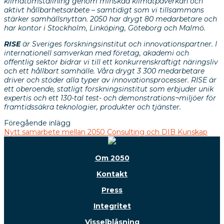
klimatomställning genom minskad klimatpåverkan och
aktivt hållbarhetsarbete – samtidigt som vi tillsammans
stärker samhällsnyttan. 2050 har drygt 80 medarbetare och
har kontor i Stockholm, Linköping, Göteborg och Malmö.
RISE
är Sveriges forskningsinstitut och innovationspartner. I
internationell samverkan med företag, akademi och
offentlig sektor bidrar vi till ett konkurrenskraftigt näringsliv
och ett hållbart samhälle. Våra drygt 3 300 medarbetare
driver och stöder alla typer av innovationsprocesser. RISE är
ett oberoende, statligt forskningsinstitut som erbjuder unik
expertis och ett 130-tal test- och demonstrations¬miljöer för
framtidssäkra teknologier, produkter och tjänster.
Föregående inlägg
Nytt samarbete mellan 2050 Consulting och DIB Kunskap
Om 2050
Kontakt
Press
Integritet
Visselblåsning