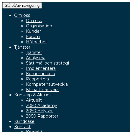
Slå på/av navigering
Om oss
Om oss
Organisation
Kunder
Forum
Hållbarhet
Tjänster
Tjänster
Analysera
Sätt mål och strategi
Implementera
Kommunicera
Rapportera
Kompetensutveckla
Klimatfinansiera
Kunskap & Aktuellt
Aktuellt
2050 Academy
2050 Belyser
2050 Rapporter
Kundcase
Kontakt