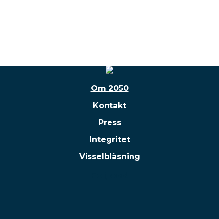
Om 2050
Kontakt
Press
Integritet
Visselblåsning
Följ oss!