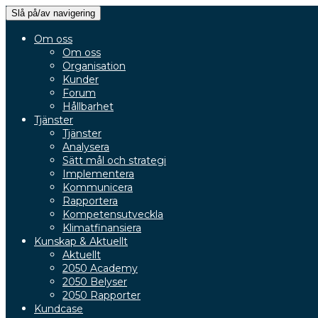
Slå på/av navigering
Om oss
Om oss
Organisation
Kunder
Forum
Hållbarhet
Tjänster
Tjänster
Analysera
Sätt mål och strategi
Implementera
Kommunicera
Rapportera
Kompetensutveckla
Klimatfinansiera
Kunskap & Aktuellt
Aktuellt
2050 Academy
2050 Belyser
2050 Rapporter
Kundcase