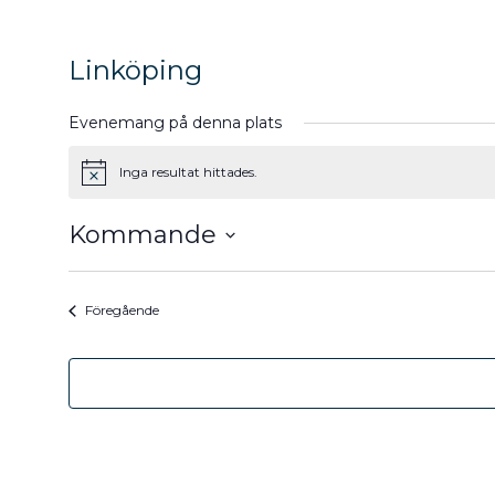
Linköping
Evenemang på denna plats
Inga resultat hittades.
Notis
Kommande
Välj
datum.
Evenemang
Föregående