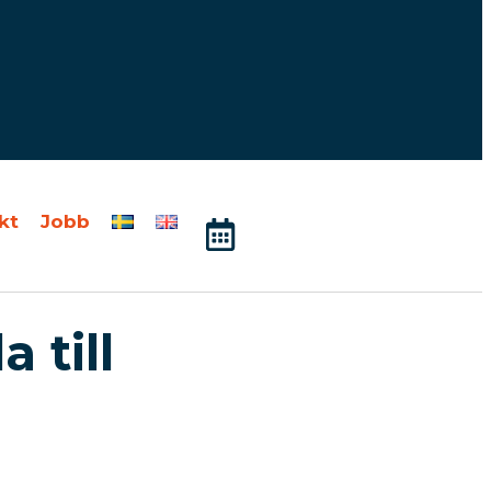
kt
Jobb
 till