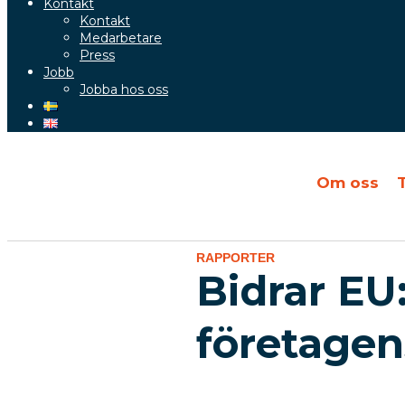
Kontakt
Kontakt
Medarbetare
Press
Jobb
Jobba hos oss
Om oss
RAPPORTER
Bidrar EU:
företagen