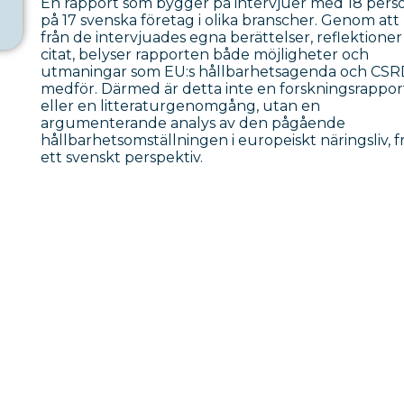
En rapport som bygger på intervjuer med 18 pers
på 17 svenska företag i olika branscher. Genom att
från de intervjuades egna berättelser, reflektione
citat, belyser rapporten både möjligheter och
utmaningar som EU:s hållbarhetsagenda och CS
medför. Därmed är detta inte en forskningsrappor
eller en litteraturgenomgång, utan en
argumenterande analys av den pågående
hållbarhetsomställningen i europeiskt näringsliv, f
ett svenskt perspektiv.
t i fastighetsbrans
t ont eller strategi
ta?