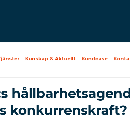
Tjänster
Kunskap & Aktuellt
Kundcase
Konta
s hållbarhetsagenda
s konkurrenskraft?