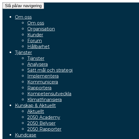
Slå på/av navigering
Om oss
Om oss
Organisation
Kunder
Forum
Hållbarhet
Tjänster
Tjänster
Analysera
Sätt mål och strategi
Implementera
Kommunicera
Rapportera
Kompetensutveckla
Klimatfinansiera
Kunskap & Aktuellt
Aktuellt
2050 Academy
2050 Belyser
2050 Rapporter
Kundcase