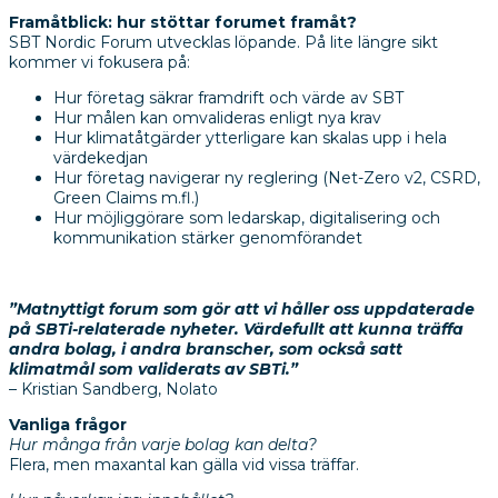
Framåtblick: hur stöttar forumet framåt?
SBT Nordic Forum utvecklas löpande. På lite längre sikt
kommer vi fokusera på:
Hur företag säkrar framdrift och värde av SBT
Hur målen kan omvalideras enligt nya krav
Hur klimatåtgärder ytterligare kan skalas upp i hela
värdekedjan
Hur företag navigerar ny reglering (Net-Zero v2, CSRD,
Green Claims m.fl.)
Hur möjliggörare som ledarskap, digitalisering och
kommunikation stärker genomförandet
”Matnyttigt forum som gör att vi håller oss uppdaterade
på SBTi-relaterade nyheter. Värdefullt att kunna träffa
andra bolag, i andra branscher, som också satt
klimatmål som validerats av SBTi.”
– Kristian Sandberg, Nolato
Vanliga frågor
Hur många från varje bolag kan delta?
Flera, men maxantal kan gälla vid vissa träffar.