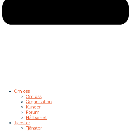
Om oss
Om oss
Organisation
Kunder
Forum
Hållbarhet
Tjänster
Tjänster