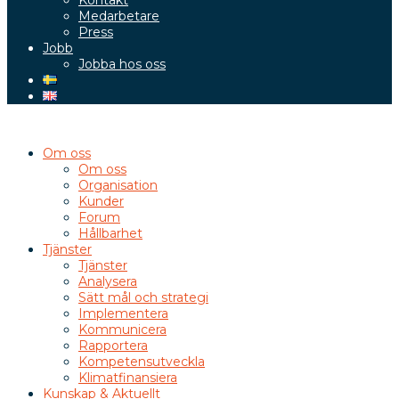
Kontakt
Medarbetare
Press
Jobb
Jobba hos oss
Om oss
Om oss
Organisation
Kunder
Forum
Hållbarhet
Tjänster
Tjänster
Analysera
Sätt mål och strategi
Implementera
Kommunicera
Rapportera
Kompetensutveckla
Klimatfinansiera
Kunskap & Aktuellt