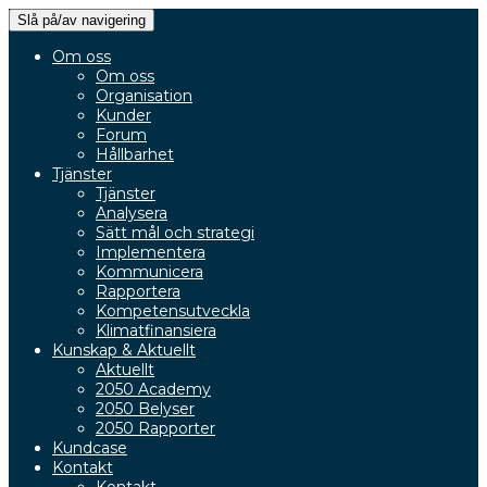
Slå på/av navigering
Om oss
Om oss
Organisation
Kunder
Forum
Hållbarhet
Tjänster
Tjänster
Analysera
Sätt mål och strategi
Implementera
Kommunicera
Rapportera
Kompetensutveckla
Klimatfinansiera
Kunskap & Aktuellt
Aktuellt
2050 Academy
2050 Belyser
2050 Rapporter
Kundcase
Kontakt