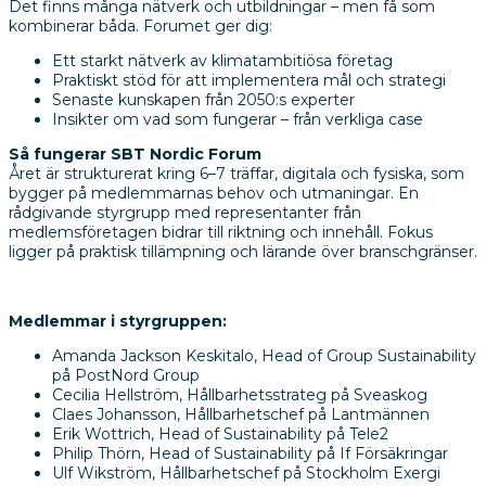
Det finns många nätverk och utbildningar – men få som
kombinerar båda. Forumet ger dig:
Ett starkt nätverk av klimatambitiösa företag
Praktiskt stöd för att implementera mål och strategi
Senaste kunskapen från 2050:s experter
Insikter om vad som fungerar – från verkliga case
Så fungerar SBT Nordic Forum
Året är strukturerat kring 6–7 träffar, digitala och fysiska, som
bygger på medlemmarnas behov och utmaningar. En
rådgivande styrgrupp med representanter från
medlemsföretagen bidrar till riktning och innehåll. Fokus
ligger på praktisk tillämpning och lärande över branschgränser.
Medlemmar i styrgruppen:
Amanda Jackson Keskitalo, Head of Group Sustainability
på PostNord Group
Cecilia Hellström, Hållbarhetsstrateg på Sveaskog
Claes Johansson, Hållbarhetschef på Lantmännen
Erik Wottrich, Head of Sustainability på Tele2
Philip Thörn, Head of Sustainability på If Försäkringar
Ulf Wikström, Hållbarhetschef på Stockholm Exergi