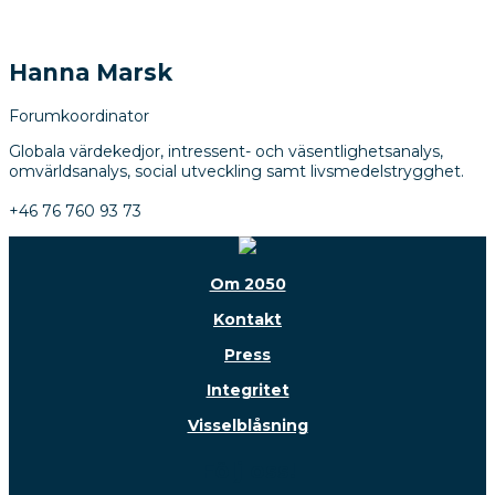
Hanna Marsk
Forumkoordinator
Globala värdekedjor, intressent- och väsentlighetsanalys,
omvärldsanalys, social utveckling samt livsmedelstrygghet.
+46 76 760 93 73
Om 2050
Kontakt
Press
Integritet
Visselblåsning
Följ oss!