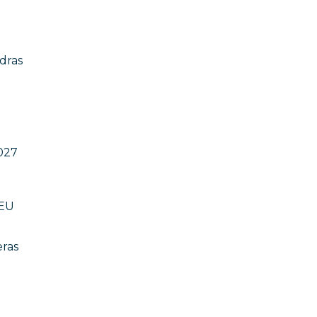
dras
2027
 EU
eras