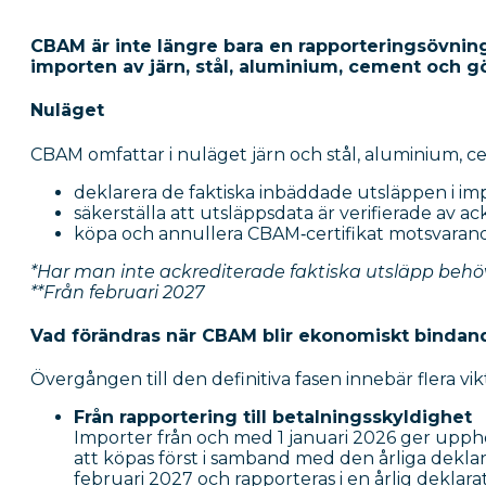
CBAM är inte längre bara en rapporteringsövning.
importen av järn, stål, aluminium, cement och gö
Nuläget
CBAM omfattar i nuläget järn och stål, aluminium, 
deklarera de faktiska inbäddade utsläppen i im
säkerställa att utsläppsdata är verifierade av ac
köpa och annullera CBAM‑certifikat motsvarand
*Har man inte ackrediterade faktiska utsläpp beh
**Från februari 2027
Vad förändras när CBAM blir ekonomiskt bindan
Övergången till den definitiva fasen innebär flera vik
Från rapportering till betalningsskyldighet
Importer från och med 1 januari 2026 ger upph
att köpas först i samband med den årliga dekla
februari 2027 och rapporteras i en årlig deklar