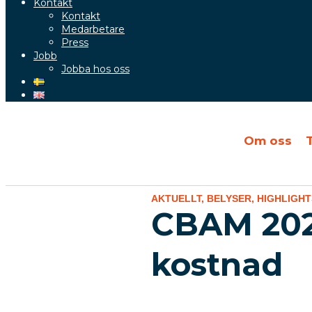
Kontakt
Kontakt
Medarbetare
Press
Jobb
Jobba hos oss
Om oss
AKTUELLT
,
BELYSER
,
HIGHLIGHT
CBAM 2026
kostnad