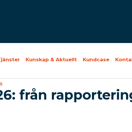
Tjänster
Kunskap & Aktuellt
Kundcase
Konta
S
: från rapportering 