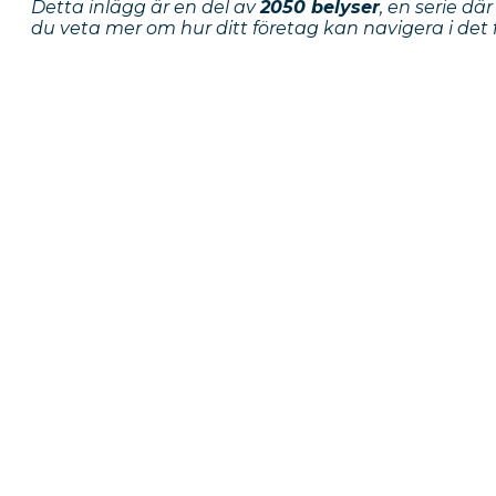
Detta inlägg är en del av
2050 belyser
, en serie där
du veta mer om hur ditt företag kan navigera i det
Föregående inlägg
Naturen är
Har ni gj