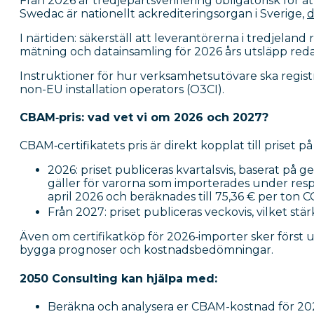
Från 2026 är tredjepartsverifiering obligatorisk för 
Swedac är nationellt ackrediteringsorgan i Sverige,
d
I närtiden: säkerställ att leverantörerna i tredjeland r
mätning och datainsamling för 2026 års utsläpp red
Instruktioner för hur verksamhetsutövare ska registr
non-EU installation operators (O3CI).
CBAM‑pris: vad vet vi om 2026 och 2027?
CBAM‑certifikatets pris är direkt kopplat till priset 
2026: priset publiceras kvartalsvis, baserat på 
gäller för varorna som importerades under respek
april 2026 och beräknades till 75,36 € per ton 
Från 2027: priset publiceras veckovis, vilket st
Även om certifikatköp för 2026‑importer sker först 
bygga prognoser och kostnadsbedömningar.
2050 Consulting kan hjälpa med:
Beräkna och analysera er CBAM-kostnad för 20