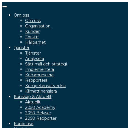
Slå
på/av
Om oss
navigering
Om oss
Organisation
Kunder
Forum
Hållbarhet
Tjänster
Tjänster
Analysera
Sätt mål och strategi
Implementera
Kommunicera
Rapportera
Kompetensutveckla
Klimatfinansiera
Kunskap & Aktuellt
Aktuellt
2050 Academy
2050 Belyser
2050 Rapporter
Kundcase