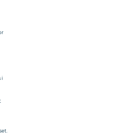
or
 i
t
et.