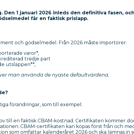
 Den 1 januari 2026 inleds den definitiva fasen, oc
dselmedel får en faktisk prislapp.
cement och gödselmedel. Från 2026 måste importörer:
porterade varor*,
krediterad tredje part
e utsläppen**,
över man använda de nyaste defaultvärdena.
de?
tiga förändringar, som till exempel:
ov till en faktisk CBAM‑kostnad. Certifikaten kommer do
rationen. CBAM-certifikaten kan köpas först från och me
ation som omfattar kalenderåret 2026 och ska lämnas in 