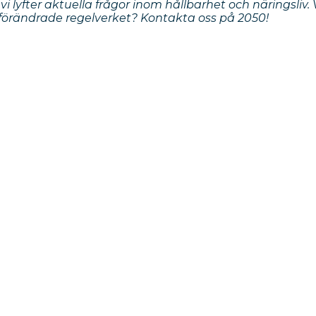
 vi lyfter aktuella frågor inom hållbarhet och näringsliv. V
 förändrade regelverket? Kontakta oss på 2050!
 er viktigaste leve
ort en due diligenc