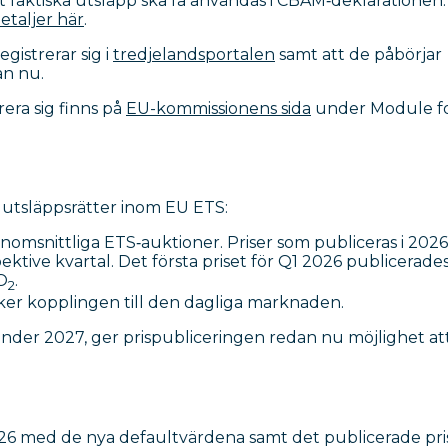
att faktiska utsläpp ska få användas i CBAM‑deklarationen.
etaljer här
.
egistrerar sig i
tredjelandsportalen
samt att de påbörjar
an nu.
era sig finns på
EU-kommissionens sida
under Module f
på utsläppsrätter inom EU ETS:
genomsnittliga ETS‑auktioner. Priser som publiceras i 2026
tive kvartal. Det första priset för Q1 2026 publicerades
CO
.
2
ärker kopplingen till den dagliga marknaden.
under 2027, ger prispubliceringen redan nu möjlighet at
26 med de nya defaultvärdena samt det publicerade pris