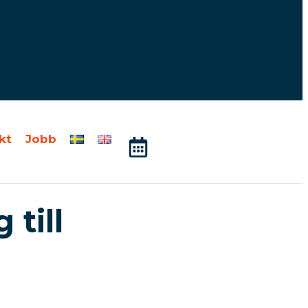
kt
Jobb
till