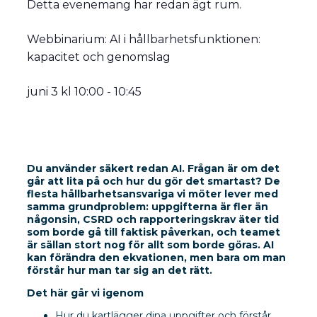
Detta evenemang har redan ägt rum.
Webbinarium: AI i hållbarhetsfunktionen:
kapacitet och genomslag
juni 3
kl
10:00
-
10:45
Du använder säkert redan AI. Frågan är om det
går att lita på och hur du gör det smartast? De
flesta hållbarhetsansvariga vi möter lever med
samma grundproblem: uppgifterna är fler än
någonsin, CSRD och rapporteringskrav äter tid
som borde gå till faktisk påverkan, och teamet
är sällan stort nog för allt som borde göras. AI
kan förändra den ekvationen, men bara om man
förstår hur man tar sig an det rätt.
Det här går vi igenom
Hur du kartlägger dina uppgifter och förstår