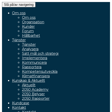
Slå på/av navigering
Om oss
Om oss
Organisation
Kunder
Forum
Hållbarhet
Tjänster
Tjänster
Analysera
Sätt mål och strategi
Implementera
Kommunicera
Rapportera
Kompetensutveckla
Klimatfinansiera
Kunskap & Aktuellt
Aktuellt
2050 Academy
2050 Belyser
2050 Rapporter
Kundcase
Kontakt