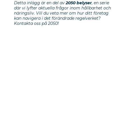
Detta inlägg är en del av
2050 belyser
, en serie
där vi lyfter aktuella frågor inom hållbarhet och
näringsliv. Vill du veta mer om hur ditt företag
kan navigera i det förändrade regelverket?
Kontakta oss på 2050!
Föregående inlägg
Hållbarhetschefens
förändrade roll