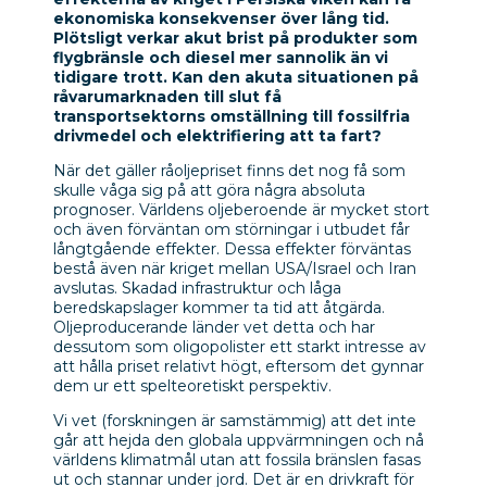
ekonomiska konsekvenser över lång tid.
Plötsligt verkar akut brist på produkter som
flygbränsle och diesel mer sannolik än vi
tidigare trott. Kan den akuta situationen på
råvarumarknaden till slut få
transportsektorns omställning till fossilfria
drivmedel och elektrifiering att ta fart?
När det gäller råoljepriset finns det nog få som
skulle våga sig på att göra några absoluta
prognoser. Världens oljeberoende är mycket stort
och även förväntan om störningar i utbudet får
långtgående effekter. Dessa effekter förväntas
bestå även när kriget mellan USA/Israel och Iran
avslutas. Skadad infrastruktur och låga
beredskapslager kommer ta tid att åtgärda.
Oljeproducerande länder vet detta och har
dessutom som oligopolister ett starkt intresse av
att hålla priset relativt högt, eftersom det gynnar
dem ur ett spelteoretiskt perspektiv.
Vi vet (forskningen är samstämmig) att det inte
går att hejda den globala uppvärmningen och nå
världens klimatmål utan att fossila bränslen fasas
ut och stannar under jord. Det är en drivkraft för