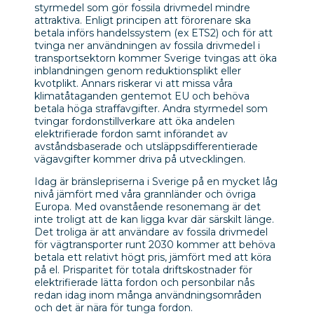
styrmedel som gör fossila drivmedel mindre
attraktiva. Enligt principen att förorenare ska
betala införs handelssystem (ex ETS2) och för att
tvinga ner användningen av fossila drivmedel i
transportsektorn kommer Sverige tvingas att öka
inblandningen genom reduktionsplikt eller
kvotplikt. Annars riskerar vi att missa våra
klimatåtaganden gentemot EU och behöva
betala höga straffavgifter. Andra styrmedel som
tvingar fordonstillverkare att öka andelen
elektrifierade fordon samt införandet av
avståndsbaserade och utsläppsdifferentierade
vägavgifter kommer driva på utvecklingen.
Idag är bränslepriserna i Sverige på en mycket låg
nivå jämfört med våra grannländer och övriga
Europa. Med ovanstående resonemang är det
inte troligt att de kan ligga kvar där särskilt länge.
Det troliga är att användare av fossila drivmedel
för vägtransporter runt 2030 kommer att behöva
betala ett relativt högt pris, jämfört med att köra
på el. Prisparitet för totala driftskostnader för
elektrifierade lätta fordon och personbilar nås
redan idag inom många användningsområden
och det är nära för tunga fordon.