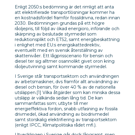
Enligt 2050:s bedömning är det rimligt att anta
att elektrifierade transportlösningar kommer ha
en kostnadsfördel framför fossildrivna, redan innan
2030. Bedömningen grundas på ett högre
råoljepris, till följd av ökad energioro, införande och
skärpning av beslutade styrmedel som
reduktionsplikt och ETS2, samt energibeskattning
i enlighet med EU:s energiskattedirektiv,
eventuellt med en svensk återställning av
skattenivåer. Ett lågprisscenario för bensin och
diesel ter sig alltmer osannolikt givet oron kring
råoljeutvinning samt kommande styrmedel.
I Sverige står transportsektorn och användningen
av arbetsmaskiner, dvs framför allt användning av
diesel och bensin, för över 40 % av de nationella
utsläppen.
[1]
Vilka åtgärder som kan minska dessa
utsläpp är välkända sedan lång tid. De kan
sammanfattas som; utbyte till mer
energieffektiva fordon, snabb utfasning av fossila
drivmedel, ökad användning av biodrivmedel
samt storskalig elektrifiering av transportsektorn
(enligt IPCC, Klimatpolitiska rådet mfl.).
Utvecklingen i Sverige går dock långsamt, men