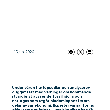
15 juni 2026
Under våren har löpsedlar och analysbrev
duggat tätt med varningar om kommande
råvarubrist avseende fossil råolja och
naturgas som utgör blodomloppet i stora
delar av vår ekonomi. Experter varnar för hur
effekterna av kriget i Persiska viken kan få