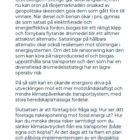
nu kan oron på råoljemarknaden orsakad av
geopolitiska skeenden göra dem som gått före till
vinnare. När diesel och bensin ökar i pris, gynnas
de som satsat på elektrifierade och
energieffektiva fordon, biogas blir ett riktigt klipp
och förnybara flytande drivmedel blir ett alltmer
attraktivt alternativ. Satsningar på hållbara
alternativ ökar också resiliensen mot störningar i
energisystemen. Om det blir ransonering kan den
som kan köra på närproducerad el och biogas
upprätthålla sina transporter och den som har en
diversifierad drivmedelsstrategi har en lägre
operativ risk.
På så sätt kan en ökande energioro driva på
utvecklingen mot ett mer motståndskraftigt och
mindre klimatpåverkande transportsystem, med
stora beredskapsmässiga fördelar.
Slutsatsen är att företag bör fråga sig: Hur ser ditt
företags riskexponering mot fossil energi ut? Hur
kan du minska dessa risker samtidigt som du
sänker klimatavtrycket från era transporter (både
egna och köpta)? Är det dags att ta fram en plan
och påbörja implementeringen av en långsiktig