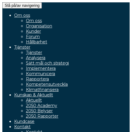
Slå på/av navigering
Om oss
Om oss
Organisation
Kunder
Forum
Hållbarhet
Tjänster
Tjänster
Analysera
Sätt mål och strategi
Implementera
Kommunicera
Rapportera
Kompetensutveckla
Klimatfinansiera
Kunskap & Aktuellt
Aktuellt
2050 Academy
2050 Belyser
2050 Rapporter
Kundcase
Kontakt