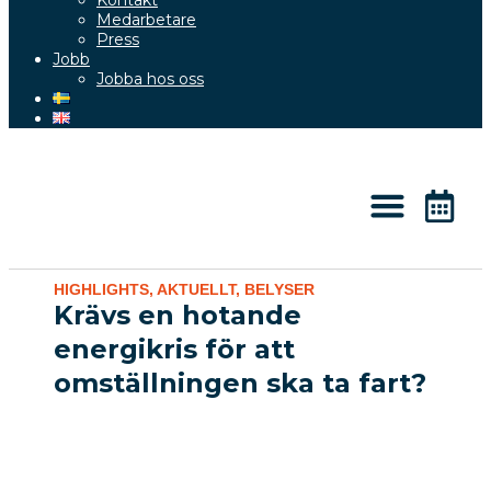
Kontakt
Medarbetare
Press
Jobb
Jobba hos oss
Kunskap & Aktuellt
HIGHLIGHTS
,
AKTUELLT
,
BELYSER
Krävs en hotande
energikris för att
omställningen ska ta fart?