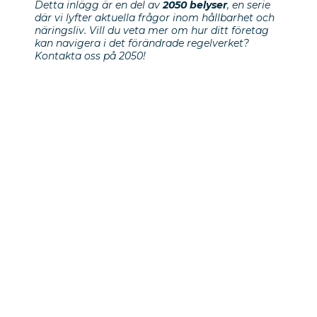
Detta inlägg är en del av
2050 belyser
, en serie
där vi lyfter aktuella frågor inom hållbarhet och
näringsliv. Vill du veta mer om hur ditt företag
kan navigera i det förändrade regelverket?
Kontakta oss på 2050!
Previous Post
The Evolving Role of the
Chief Sustainability Officer