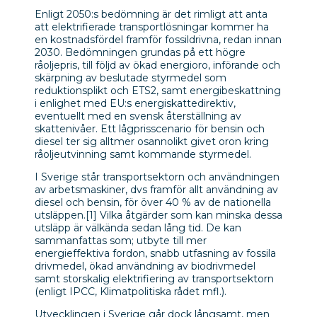
Enligt 2050:s bedömning är det rimligt att anta
att elektrifierade transportlösningar kommer ha
en kostnadsfördel framför fossildrivna, redan innan
2030. Bedömningen grundas på ett högre
råoljepris, till följd av ökad energioro, införande och
skärpning av beslutade styrmedel som
reduktionsplikt och ETS2, samt energibeskattning
i enlighet med EU:s energiskattedirektiv,
eventuellt med en svensk återställning av
skattenivåer. Ett lågprisscenario för bensin och
diesel ter sig alltmer osannolikt givet oron kring
råoljeutvinning samt kommande styrmedel.
I Sverige står transportsektorn och användningen
av arbetsmaskiner, dvs framför allt användning av
diesel och bensin, för över 40 % av de nationella
utsläppen.
[1]
Vilka åtgärder som kan minska dessa
utsläpp är välkända sedan lång tid. De kan
sammanfattas som; utbyte till mer
energieffektiva fordon, snabb utfasning av fossila
drivmedel, ökad användning av biodrivmedel
samt storskalig elektrifiering av transportsektorn
(enligt IPCC, Klimatpolitiska rådet mfl.).
Utvecklingen i Sverige går dock långsamt, men