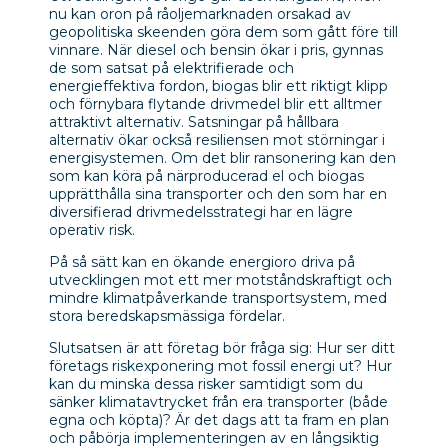
nu kan oron på råoljemarknaden orsakad av
geopolitiska skeenden göra dem som gått före till
vinnare. När diesel och bensin ökar i pris, gynnas
de som satsat på elektrifierade och
energieffektiva fordon, biogas blir ett riktigt klipp
och förnybara flytande drivmedel blir ett alltmer
attraktivt alternativ. Satsningar på hållbara
alternativ ökar också resiliensen mot störningar i
energisystemen. Om det blir ransonering kan den
som kan köra på närproducerad el och biogas
upprätthålla sina transporter och den som har en
diversifierad drivmedelsstrategi har en lägre
operativ risk.
På så sätt kan en ökande energioro driva på
utvecklingen mot ett mer motståndskraftigt och
mindre klimatpåverkande transportsystem, med
stora beredskapsmässiga fördelar.
Slutsatsen är att företag bör fråga sig: Hur ser ditt
företags riskexponering mot fossil energi ut? Hur
kan du minska dessa risker samtidigt som du
sänker klimatavtrycket från era transporter (både
egna och köpta)? Är det dags att ta fram en plan
och påbörja implementeringen av en långsiktig