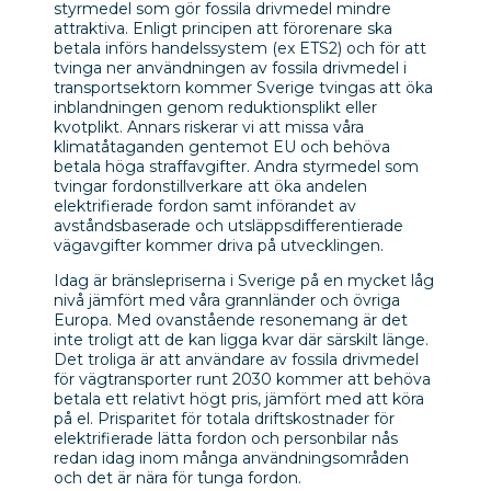
styrmedel som gör fossila drivmedel mindre
attraktiva. Enligt principen att förorenare ska
betala införs handelssystem (ex ETS2) och för att
tvinga ner användningen av fossila drivmedel i
transportsektorn kommer Sverige tvingas att öka
inblandningen genom reduktionsplikt eller
kvotplikt. Annars riskerar vi att missa våra
klimatåtaganden gentemot EU och behöva
betala höga straffavgifter. Andra styrmedel som
tvingar fordonstillverkare att öka andelen
elektrifierade fordon samt införandet av
avståndsbaserade och utsläppsdifferentierade
vägavgifter kommer driva på utvecklingen.
Idag är bränslepriserna i Sverige på en mycket låg
nivå jämfört med våra grannländer och övriga
Europa. Med ovanstående resonemang är det
inte troligt att de kan ligga kvar där särskilt länge.
Det troliga är att användare av fossila drivmedel
för vägtransporter runt 2030 kommer att behöva
betala ett relativt högt pris, jämfört med att köra
på el. Prisparitet för totala driftskostnader för
elektrifierade lätta fordon och personbilar nås
redan idag inom många användningsområden
och det är nära för tunga fordon.