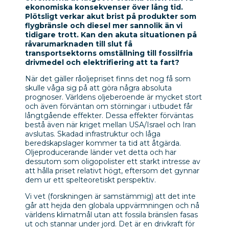
ekonomiska konsekvenser över lång tid.
Plötsligt verkar akut brist på produkter som
flygbränsle och diesel mer sannolik än vi
tidigare trott. Kan den akuta situationen på
råvarumarknaden till slut få
transportsektorns omställning till fossilfria
drivmedel och elektrifiering att ta fart?
När det gäller råoljepriset finns det nog få som
skulle våga sig på att göra några absoluta
prognoser. Världens oljeberoende är mycket stort
och även förväntan om störningar i utbudet får
långtgående effekter. Dessa effekter förväntas
bestå även när kriget mellan USA/Israel och Iran
avslutas. Skadad infrastruktur och låga
beredskapslager kommer ta tid att åtgärda.
Oljeproducerande länder vet detta och har
dessutom som oligopolister ett starkt intresse av
att hålla priset relativt högt, eftersom det gynnar
dem ur ett spelteoretiskt perspektiv.
Vi vet (forskningen är samstämmig) att det inte
går att hejda den globala uppvärmningen och nå
världens klimatmål utan att fossila bränslen fasas
ut och stannar under jord. Det är en drivkraft för