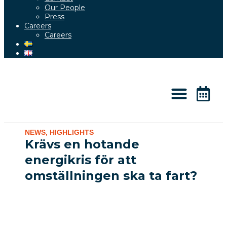
Our People
Press
Careers
Careers
About 2050
Knowledge & News
NEWS
,
HIGHLIGHTS
Krävs en hotande
energikris för att
omställningen ska ta fart?