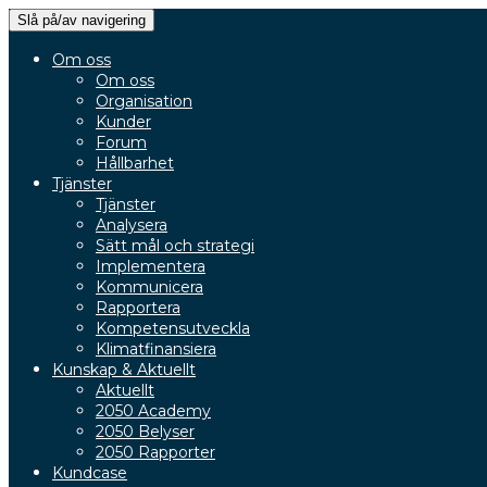
Slå på/av navigering
Om oss
Om oss
Organisation
Kunder
Forum
Hållbarhet
Tjänster
Tjänster
Analysera
Sätt mål och strategi
Implementera
Kommunicera
Rapportera
Kompetensutveckla
Klimatfinansiera
Kunskap & Aktuellt
Aktuellt
2050 Academy
2050 Belyser
2050 Rapporter
Kundcase