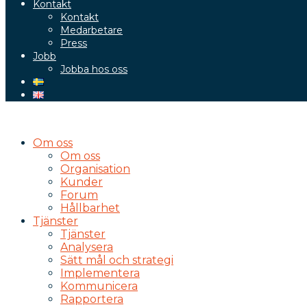
Kontakt
Kontakt
Medarbetare
Press
Jobb
Jobba hos oss
Om oss
Om oss
Organisation
Kunder
Forum
Hållbarhet
Tjänster
Tjänster
Analysera
Sätt mål och strategi
Implementera
Kommunicera
Rapportera