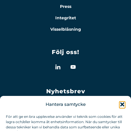
Press
Integritet
Visselblåsning
Följ oss!
Nyhetsbrev
Hantera samtycke
För att ge en bra upplevelse använder vi teknik som cookies för att
lagra och/eller komma åt enhetsinformation. När du samtycker till
dessa tekniker kan vi behandla data som surfbeteende eller unika