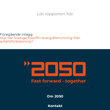
Läs rapporten här
Föregående inlägg
Hur når Sverige fossilfri energiåtervinning från
avfallsförbränning?
Om 2050
Kontakt