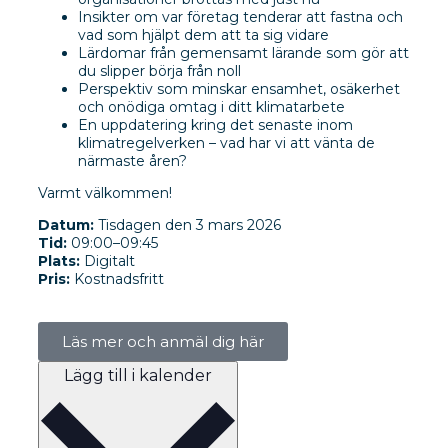
Insikter om var företag tenderar att fastna och
vad som hjälpt dem att ta sig vidare
Lärdomar från gemensamt lärande som gör att
du slipper börja från noll
Perspektiv som minskar ensamhet, osäkerhet
och onödiga omtag i ditt klimatarbete
En uppdatering kring det senaste inom
klimatregelverken – vad har vi att vänta de
närmaste åren?
Varmt välkommen!
Datum:
Tisdagen den 3 mars 2026
Tid:
09:00–09:45
Plats:
Digitalt
Pris:
Kostnadsfritt
Läs mer och anmäl dig här
Lägg till i kalender