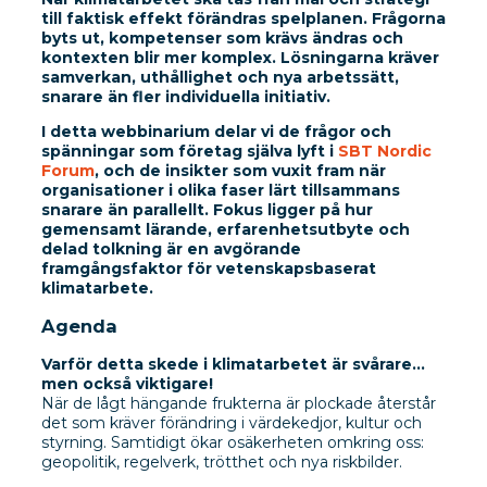
till faktisk effekt förändras spelplanen. Frågorna
byts ut, kompetenser som krävs ändras och
kontexten blir mer komplex. Lösningarna kräver
samverkan, uthållighet och nya arbetssätt,
snarare än fler individuella initiativ.
I detta webbinarium delar vi de frågor och
spänningar som företag själva lyft i
SBT Nordic
Forum
, och de insikter som vuxit fram när
organisationer i olika faser lärt tillsammans
snarare än parallellt. Fokus ligger på hur
gemensamt lärande, erfarenhetsutbyte och
delad tolkning är en avgörande
framgångsfaktor för vetenskapsbaserat
klimatarbete.
Agenda
Varför detta skede i klimatarbetet är svårare…
men också viktigare!
När de lågt hängande frukterna är plockade återstår
det som kräver förändring i värdekedjor, kultur och
styrning. Samtidigt ökar osäkerheten omkring oss:
geopolitik, regelverk, trötthet och nya riskbilder.