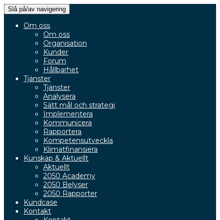
Slå på/av navigering
Om oss
Om oss
Organisation
Kunder
Forum
Hållbarhet
Tjänster
Tjänster
Analysera
Sätt mål och strategi
Implementera
Kommunicera
Rapportera
Kompetensutveckla
Klimatfinansiera
Kunskap & Aktuellt
Aktuellt
2050 Academy
2050 Belyser
2050 Rapporter
Kundcase
Kontakt