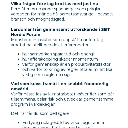
Vilka frågor företag brottas med just nu
Fem återkommande spänningar som präglar
vardagen för många hållbarhetsansvariga – oavsett
bransch och mognadsgrad.
Lärdomar från gemensamt utforskande i SBT
Nordic Forum
Mönster och insikter som uppstått när företag
arbetat parallellt och delat erfarenheter:
hur samverkan sparar tid och energi
hur affärskoppling skapar momentum
varför gemenskap är en produktivitetsfaktor
och varför tolkning av regler ofta är minst lika
viktig som reglerna i sig
Vad som krävs framåt i en snabbt föränderlig
omvärld
Varför nästa fas av klimatarbetet kräver fler som går
tillsammans, delar risk och utvecklar gemensamma
program i värdekedjan.
Det här får du som deltagare
En tydlig nulägesbild av vilka frågor andra
organisationer brottas med just nu