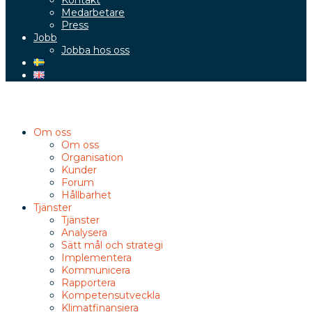
Kontakt
Medarbetare
Press
Jobb
Jobba hos oss
Om oss
Om oss
Organisation
Kunder
Forum
Hållbarhet
Tjänster
Tjänster
Analysera
Sätt mål och strategi
Implementera
Kommunicera
Rapportera
Kompetensutveckla
Klimatfinansiera