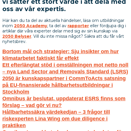
vi sätter ett stort värde i att dela med
oss av vår expertis.
Här kan du ta del av aktuella händelser, läsa om utbildningar
inom
2050 Academy
, ta del av
rapporter
eller fördjupa dig i
artiklar där våra experter delar med sig av sin kunskap via
2050 Belyser
. Vill du inte missa något? Säkra att du får vårt
nyhetsbrev.
Bortom mål och strategier: Sju insikter om hur
klimatarbetet faktiskt får effekt
Ett efterlängtat stöd i omställningen mot netto noll
– nya Land Sector and Removals Standard (LSRS)
2050 är kunskapspartner i CommToActs satsning
på EU-finansierade hållbarhetsutbildningar i
Stockholm
Omnibus är beslutat, uppdaterat ESRS finns som
förslag – vad gör vi nu?
Hållbarhetssäkra värdekedjan – 3 frågor till
riskexperten Lina Wing om due diligence i
praktiken