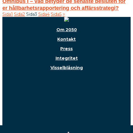
Omnibus I – vad betyder de senaste besluten för
er hållbarhetsrapportering och affärsstrategi?
Sida
1
Sida
2
Sida
3
Sida
4
Sida
5
>
Om 2050
Kontakt
Press
Integritet
Visselblåsning
Följ oss!