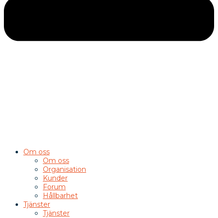
Om oss
Om oss
Organisation
Kunder
Forum
Hållbarhet
Tjänster
Tjänster