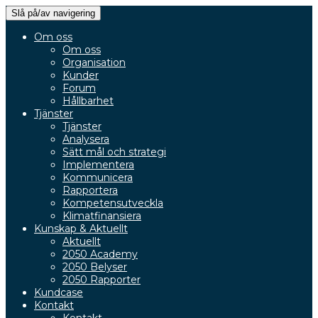
Slå på/av navigering
Om oss
Om oss
Organisation
Kunder
Forum
Hållbarhet
Tjänster
Tjänster
Analysera
Sätt mål och strategi
Implementera
Kommunicera
Rapportera
Kompetensutveckla
Klimatfinansiera
Kunskap & Aktuellt
Aktuellt
2050 Academy
2050 Belyser
2050 Rapporter
Kundcase
Kontakt