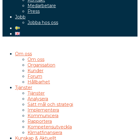
Kontakt
Medarbetare
Press
Jobb
Jobba hos oss
Om oss
Om oss
Organisation
Kunder
Forum
Hållbarhet
Tjänster
Tjänster
Analysera
Sätt mål och strategi
Implementera
Kommunicera
Rapportera
Kompetensutveckla
Klimatfinansiera
Kunskap & Aktuellt