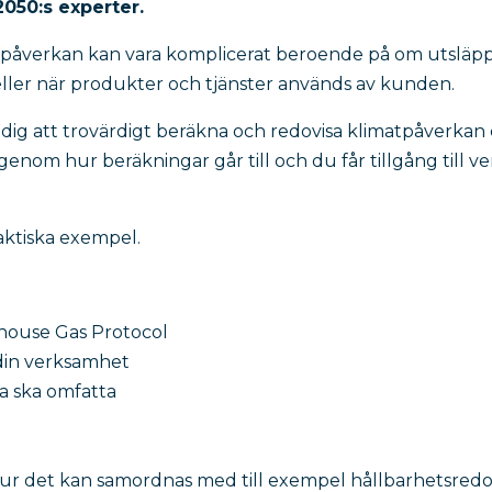
050:s experter.
atpåverkan kan vara komplicerat beroende på om utslä
ller när produkter och tjänster används av kunden.
 dig att trovärdigt beräkna och redovisa klimatpåverkan
enom hur beräkningar går till och du får tillgång till ve
aktiska exempel.
house Gas Protocol
 din verksamhet
a ska omfatta
hur det kan samordnas med till exempel hållbarhetsredo