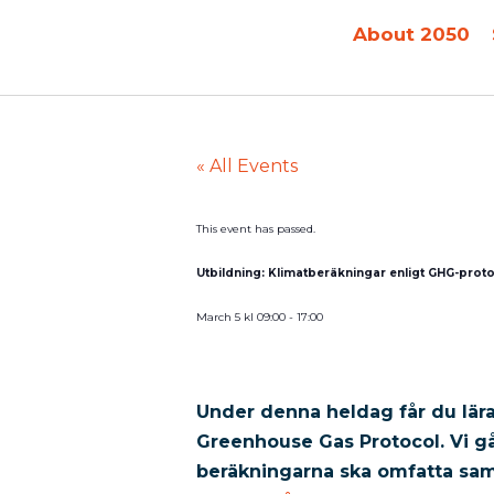
About 2050
« All Events
This event has passed.
Utbildning: Klimatberäkningar enligt GHG-proto
March 5
kl
09:00
-
17:00
Under denna heldag får du lär
Greenhouse Gas Protocol. Vi gå
beräkningarna ska omfatta samt