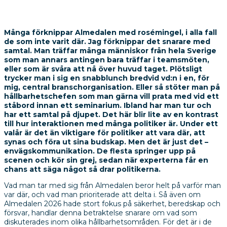
Många förknippar Almedalen med rosémingel, i alla fall
de som inte varit där. Jag förknippar det snarare med
samtal. Man träffar många människor från hela Sverige
som man annars antingen bara träffar i teamsmöten,
eller som är svåra att nå över huvud taget. Plötsligt
trycker man i sig en snabblunch bredvid vd:n i en, för
mig, central branschorganisation. Eller så stöter man på
hållbarhetschefen som man gärna vill prata med vid ett
ståbord innan ett seminarium. Ibland har man tur och
har ett samtal på djupet. Det här blir lite av en kontrast
till hur interaktionen med många politiker är. Under ett
valår är det än viktigare för politiker att vara där, att
synas och föra ut sina budskap. Men det är just det –
envägskommunikation. De flesta springer upp på
scenen och kör sin grej, sedan när experterna får en
chans att säga något så drar politikerna.
Vad man tar med sig från Almedalen beror helt på varför man
var där, och vad man prioriterade att delta i. Så även om
Almedalen 2026 hade stort fokus på säkerhet, beredskap och
försvar, handlar denna betraktelse snarare om vad som
diskuterades inom olika hållbarhetsområden. För det är i de