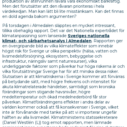
produktion av återvunnen råvara vara ekonomiskt bärkraftig.
Men det förutsätter att den råvaran prioriteras i hela
värdekedjan. Man kan lätt bli lite misstänksam. Kan det finnas
en dold agenda bakom argumenten?
På torsdagen i Almedalen släpptes en mycket intressant,
tillika obehaglig rapport. Det var det Nationella expertrådet för
klimatanpassning som lanserade
Sveriges nationella
klimat- och sårbarhetsanalys i Almedalen
. Rapporten ger
en övergripande bild av vilka klimateffekter som innebär
högst risk för Sverige ur olika perspektiv (hälsa, vatten och
livsmedelsförsörjning, ekosystem, bebyggelse och
infrastruktur, näringsliv samt naturresurser), vilka
underliggande faktorer som påverkar hur höga riskerna är och
vilka förutsättningar Sverige har för att minska dessa risker.
Slutsatsen är att klimatriskerna i Sverige kommer att förvärras
på betydande sätt, med högre frekvens och intensitet för
akuta klimatrelaterade händelser, samtidigt som kroniska
förändringar som stigande havsnivåer, högre
medeltemperatur och ökad medelnederbörd får stor
påverkan. Klimatförändringens effekter i andra delar av
världen kommer också att få konsekvenser i Sverige, vilket
inte är förvånande med tanke på att vi importerar ungefär
hälften av alla livsmedel. Klimatministerns statssekreterare
(Daniel Westlén (L)) tog emot rapporten, men lämnade