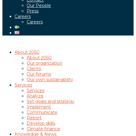
Contact
Our People
Press
Careers
Careers
About 2050
About 2050
Our organization
Clients
Our forums
Our own sustainability
Services
Services
Analyze
Set goals and strategy
Implement
Communicate
Report
Develop skills
Climate finance
Knowledge & News