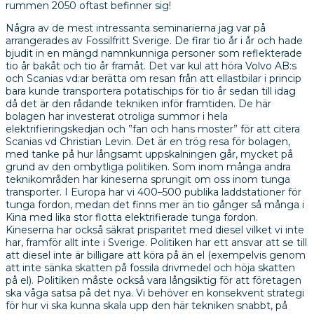
rummen 2050 oftast befinner sig!
Några av de mest intressanta seminarierna jag var på
arrangerades av Fossilfritt Sverige. De firar tio år i år och hade
bjudit in en mängd namnkunniga personer som reflekterade
tio år bakåt och tio år framåt. Det var kul att höra Volvo AB:s
och Scanias vd:ar berätta om resan från att ellastbilar i princip
bara kunde transportera potatischips för tio år sedan till idag
då det är den rådande tekniken inför framtiden. De här
bolagen har investerat otroliga summor i hela
elektrifieringskedjan och ”fan och hans moster” för att citera
Scanias vd Christian Levin. Det är en trög resa för bolagen,
med tanke på hur långsamt uppskalningen går, mycket på
grund av den ombytliga politiken. Som inom många andra
teknikområden har kineserna sprungit om oss inom tunga
transporter. I Europa har vi 400–500 publika laddstationer för
tunga fordon, medan det finns mer än tio gånger så många i
Kina med lika stor flotta elektrifierade tunga fordon.
Kineserna har också säkrat prisparitet med diesel vilket vi inte
har, framför allt inte i Sverige. Politiken har ett ansvar att se till
att diesel inte är billigare att köra på än el (exempelvis genom
att inte sänka skatten på fossila drivmedel och höja skatten
på el). Politiken måste också vara långsiktig för att företagen
ska våga satsa på det nya. Vi behöver en konsekvent strategi
för hur vi ska kunna skala upp den här tekniken snabbt, på