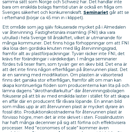
samma sätt som Norge och Schweiz har. Det handlar inte
bara om enskilda bolags framtid utan är också en fråga om
Sveriges säkerhet och konkurrenskraft.
Seminariet
går att se
i efterhand (börjar ca 45 min in i klippet).
Ett område som jag själv fokuserade mycket på i Almedalen
var återvinning. Fastighetsnära insamling (FNI) ska vara
utrullad i hela Sverige till årsskiftet, vilket är utmanande för
många kommuner. Det finns höga förhoppningar om att FNI
ska lösa den gordiska knuten med låg återvinningsgrad,
framför allt av plastförpackningar. Tyvärr räcker inte FNI, det
krävs fler förändringar i värdekedjan. I många seminarier
fördes två teser fram, som tyvärr ger en skev bild. Det ena är
att det inte finns någon efterfrågan på återvunnen plast. Det
är en sanning med modifikation. Om plasten är välsorterad
finns det ganska stor efterfrågan, framför allt om man kan
skapa kontinuerliga flöden som producenterna kan lita på och
lämna dagens ”skrothandlarkultur” där återvinningsbolagen
fokuserar på att bli av med enskilda laster i stället för att skapa
en affär där en producent får råvara löpande. En annan bild
som målas upp är att återvunnen plast är mycket dyrare än
fossil dito. Produktionskostnaderna för återvunnen plast är
förvisso högre, men det är inte skrivet i sten. Fossilindustrin
har haft många decennier på sig att förfina och effektivisera
processer. Med ”economies of scale” kommer även