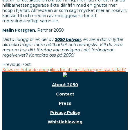
hållbarhetsengagerade åkte därifrån med en gnutta mer
hopp i hjärtat. Almedalen är som sagt mycket mer än rosévin,
kanske till och med en av möjliggörarna för ett
motståndskraftigt samhälle.
Malin Forsgren
, Partner 2050
Detta inlägg är en del av
2050 belyser
, en serie där vi lyfter
aktuella frågor inom hållbarhet och näringsliv. Vill du veta
mer om hur ditt företag kan navigera i det förändrade
regelverket? Kontakta oss på 2050!
Previous Post
Krävs en hotande energikris för att omställningen ska ta fart?
About 2050
Contact
Press
Privacy Policy
Whistleblowing